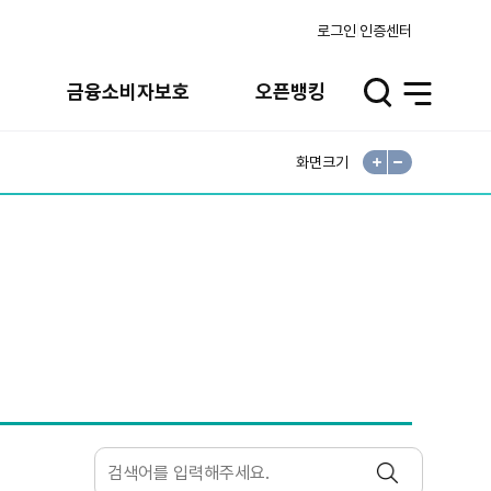
로그인
인증센터
실
금융소비자보호
오픈뱅킹
검
전
색
체
메
뉴
화면크기
확
축
대
소