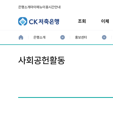
은행소개
마이메뉴
이용시간안내
주
메
조회
이체
뉴
현
현
재
재
홈
은행소개
홍보센터
으
1
2
로
분
분
류
류
:
:
사회공헌활동