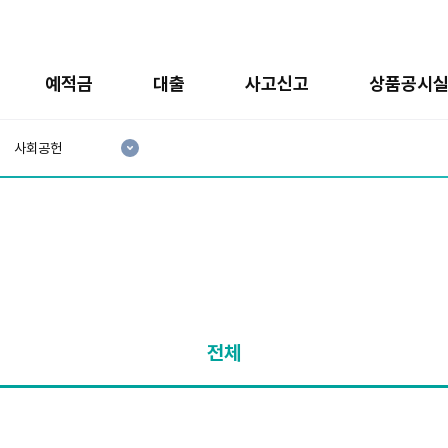
예적금
대출
사고신고
상품공시
현
재
사회공헌
3
분
류
:
전체