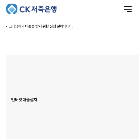
전
체
메
뉴
열
기
고객님께서
대출을 받기 위한 신청 절차
입니다.
인
인
터
터
넷
넷
을
을
통
통
한
한
대
대
출
출
신
신
청
청
표
이
며
인
인터넷대출절차
터
넷
대
출
절
차
항
목
이
있
습
니
다.