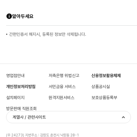
알아두세요
간편인증서 해지시, 등록된 정보만 삭제됩니다.
영업점안내
저축은행 위법신고
신용정보활용체제
개인정보처리방침
서민금융 서비스
상품공시실
설치페이지
원격지원서비스
보호상품등록부
방문판매 직원조회
계열사 / 관련사이트
(우 24273) 지번주소 : 강원도 춘천시 낙원동 28-1