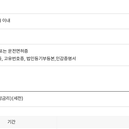
월 이내
 또는 운전면허증
증, 고유번호증, 법인등기부등본,인감증명서
확정금리)(세전)
기간