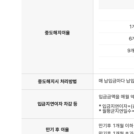
중
도
해
지
1
이
중도해지이율
율
6
표
이
며
9개
기
간,
중
도
해
지
매 납입금마다 납
중도해지시 처리방법
이
율
항
목
입금금액을 매월 
이
입금지연이자 차감 등
있
* 입금지연이자=(
습
* 월평균지연일수
니
다.
만기후 1개월 이하
만기 후 이율
만기후 1개월 초과