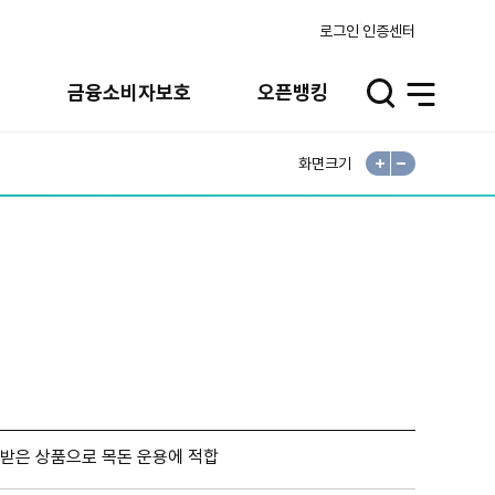
로그인
인증센터
실
금융소비자보호
오픈뱅킹
검
전
색
체
메
뉴
화면크기
확
축
대
소
 받은 상품으로 목돈 운용에 적합