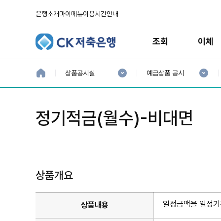
은행소개
마이메뉴
이용시간안내
주
메
조회
이체
뉴
현
현
재
재
홈
상품공시실
예금상품 공시
으
1
2
로
분
분
류
류
:
:
정기적금(월수)-비대면
상품개요
일정금액을 일정기간
상품내용