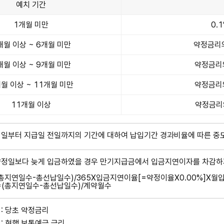
예치 기간
1개월 미만
0.
개월 이상 ~ 6개월 미만
약정금리의 
개월 이상 ~ 9개월 미만
약정금리의
월 이상 ~ 11개월 미만
약정금리의
11개월 이상
약정금리의
입일부터 지급일 전일까지의 기간에 대하여 납입기간 경과비율에 따른 중
약정일보다 늦게 입금하였을 경우 만기지급금에서 입금지연이자를 차감하거
총지연일수-총선납일수)/365X입금지연이율[=약정이율X0.00%]X월
=(총지연일수-총선납일수)/계약월수
 : 당초 약정금리
 : 현행 보통예금 금리