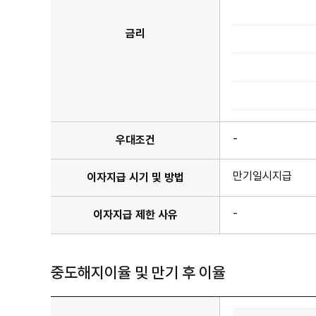
금
리
정
금리
보
표
이
며
기
간,
약
정
이
율
-
우대조건
항
목
이
만기일시지급
이자지급 시기 및 방법
있
습
니
-
이자지급 제한 사유
다.
중도해지이율 및 만기 후 이율