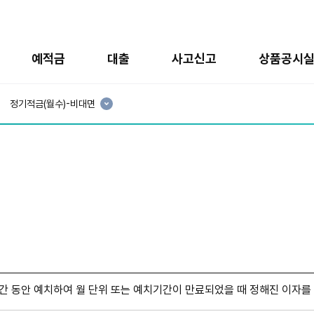
예적금
대출
사고신고
상품공시
현
재
정기적금(월수)-비대면
3
분
류
:
 동안 예치하여 월 단위 또는 예치기간이 만료되었을 때 정해진 이자를