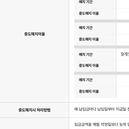
이
며
기
간,
중
도
해
지
이
중도해지이율
율
항
목
이
있
9개
습
니
다.
매 납입금마다 납입일부터 지급일 
중도해지시 처리방법
입금금액을 매월 약정일보다 늦게 