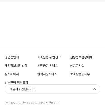
영업점안내
저축은행 위법신고
신용정보활용체제
개인정보처리방침
서민금융 서비스
상품공시실
설치페이지
원격지원서비스
보호상품등록부
방문판매 직원조회
계열사 / 관련사이트
(우 24273) 지번주소 : 강원도 춘천시 낙원동 28-1