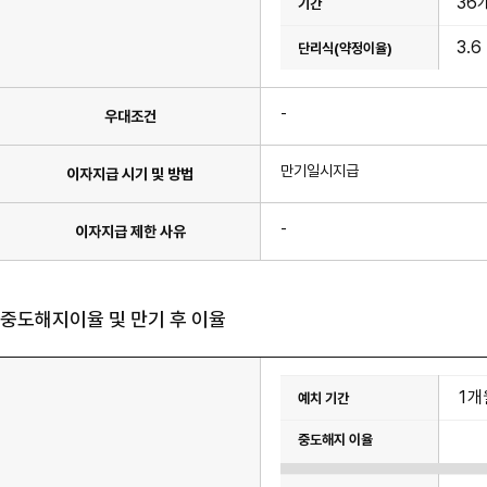
36
3.6
-
우대조건
만기일시지급
이자지급 시기 및 방법
-
이자지급 제한 사유
중도해지이율 및 만기 후 이율
중
1개
도
해
지
이
율
표