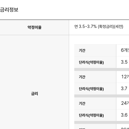
금리정보
연 3.5~3.7% (확정금리)(세전)
약정이율
금
6개
리
정
보
3.5
표
이
며
기
12
간,
약
정
3.7
이
금리
율
항
목
24
이
있
습
3.6
니
다.