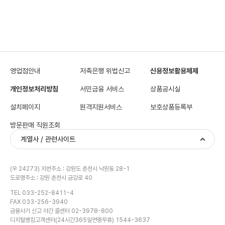
영업점안내
저축은행 위법신고
신용정보활용체제
개인정보처리방침
서민금융 서비스
상품공시실
설치페이지
원격지원서비스
보호상품등록부
방문판매 직원조회
계열사 / 관련사이트
(우 24273) 지번주소 : 강원도 춘천시 낙원동 28-1
도로명주소 : 강원 춘천시 금강로 40
TEL 033-252-8411~4
FAX 033-256-3940
금융사기 신고 야간 콜센터 02-3978-800
디지털뱅킹고객센터(24시간365일연중무휴) 1544-3637